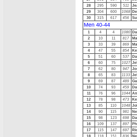
28
295
590
511
Je
29
304
600
1068
De
30
315
617
456
Su
Men 40-44
1
4
4
1080
Da
2
10
11
817
Ma
3
33
39
869
Ma
4
47
55
854
Ke
5
51
60
537
Da
6
60
75
1027
Je
7
62
80
947
Jo
8
65
83
1133
Je
9
69
87
489
Ga
10
74
93
459
Da
11
76
96
1044
An
12
78
98
473
Ke
13
85
110
1048
Jo
14
90
115
981
Nei
15
98
123
698
Da
16
109
137
897
Ph
17
115
147
697
Ri
18
118
151
836
Ne