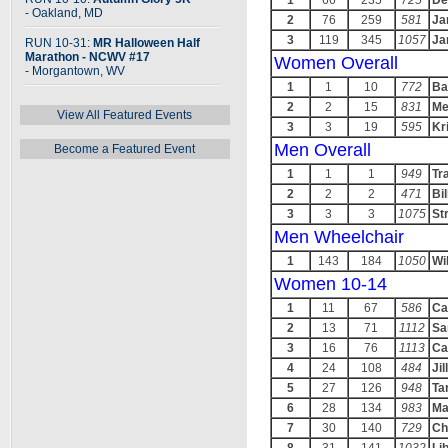
1
66
235
725
De
- Oakland, MD
2
76
259
581
Ja
3
119
345
1057
Ja
RUN 10-31:
MR Halloween Half
Marathon - NCWV #17
Women Overall
- Morgantown, WV
1
1
10
772
Ba
2
2
15
831
Me
View All Featured Events
3
3
19
595
Kr
Men Overall
Become a Featured Event
1
1
1
949
Tr
2
2
2
471
Bi
3
3
3
1075
St
Men Wheelchair
1
143
184
1050
Wi
Women 10-14
1
11
67
586
Ca
2
13
71
1112
Sa
3
16
76
1113
Ca
4
24
108
484
Ji
5
27
126
948
Ta
6
28
134
983
Ma
7
30
140
729
Ch