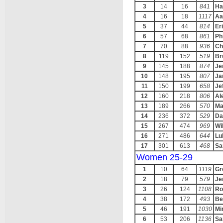
3
14
16
841
Ha
4
16
18
1117
Aa
5
37
44
814
Er
6
57
68
861
Ph
7
70
88
936
Ch
8
119
152
519
Br
9
145
188
874
Je
10
148
195
807
Ja
11
150
199
658
Je
12
160
218
806
Al
13
189
266
570
Ma
14
236
372
529
Da
15
267
474
969
Wi
16
271
486
644
Lu
17
301
613
468
Sa
Women 25-29
1
10
64
1119
Gr
2
18
79
579
Je
3
26
124
1108
Ro
4
38
172
493
Be
5
46
191
1030
Mi
6
53
206
1136
Sa