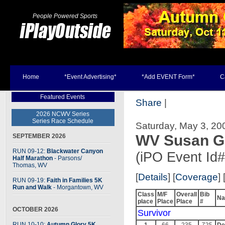
People Powered Sports
Home
*Event Advertising*
*Add EVENT Form*
C
Featured Events
Share
|
2026 NCWV Series
Series Race Schedule
Saturday, May 3, 200
WV Susan G
SEPTEMBER 2026
RUN 09-12:
Blackwater Canyon
(iPO Event Id
Half Marathon
- Parsons
/
Thomas, WV
[
Details
] [
Coverage
] 
RUN 09-19:
Faith in Families 5K
Run and Walk
- Morgantown, WV
Class
M/F
Overall
Bib
N
place
Place
Place
#
OCTOBER 2026
Survivor
RUN 10-10:
Autumn Glory 5K