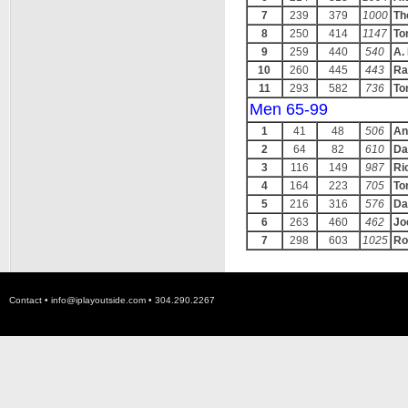
7
239
379
1000
Th
8
250
414
1147
To
9
259
440
540
A.
10
260
445
443
Ra
11
293
582
736
To
Men 65-99
1
41
48
506
An
2
64
82
610
Da
3
116
149
987
Ri
4
164
223
705
To
5
216
316
576
Da
6
263
460
462
Jo
7
298
603
1025
Ro
Contact •
info@iplayoutside.com
• 304.290.2267