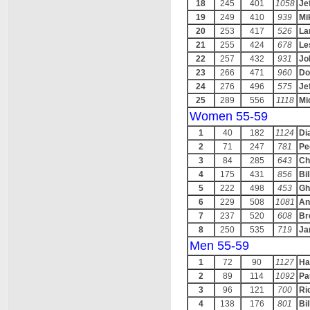
18
245
401
1058
Je
19
249
410
939
Mi
20
253
417
526
La
21
255
424
678
Le
22
257
432
931
Jo
23
266
471
960
Do
24
276
496
575
Je
25
289
556
1118
Mi
Women 55-59
1
40
182
1124
Di
2
71
247
781
Pe
3
84
285
643
Ch
4
175
431
856
Bil
5
222
498
453
Gh
6
229
508
1081
An
7
237
520
608
Br
8
250
535
719
Ja
Men 55-59
1
72
90
1127
Ha
2
89
114
1092
Pa
3
96
121
700
Ri
4
138
176
801
Bil