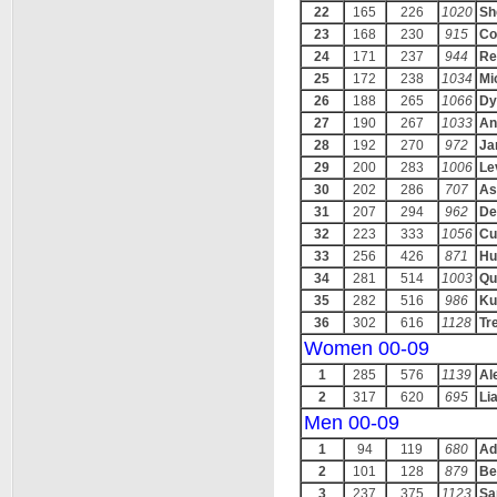
22
165
226
1020
Sh
23
168
230
915
Co
24
171
237
944
Re
25
172
238
1034
Mi
26
188
265
1066
Dy
27
190
267
1033
An
28
192
270
972
Ja
29
200
283
1006
Le
30
202
286
707
As
31
207
294
962
De
32
223
333
1056
Cu
33
256
426
871
Hu
34
281
514
1003
Qu
35
282
516
986
Ku
36
302
616
1128
Tr
Women 00-09
1
285
576
1139
Al
2
317
620
695
Li
Men 00-09
1
94
119
680
Ad
2
101
128
879
Be
3
237
375
1123
Sa