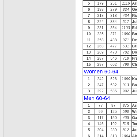
5
179
251
1116
Ar
6
198
279
824
Ge
7
218
318
434
Ri
8
224
334
517
Jo
9
231
354
1103
Ed
10
235
371
1090
Bo
11
258
438
971
De
12
268
477
631
Lar
13
269
478
782
Do
14
287
546
710
Fr
15
297
602
790
Ch
Women 60-64
1
242
526
1099
Ka
2
247
532
913
Ba
3
292
586
992
Ju
Men 60-64
1
77
97
875
Ar
2
99
125
590
Wi
3
117
150
405
Ga
4
146
192
515
To
5
204
289
812
Ja
6
214
313
1004
Al